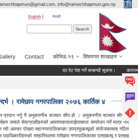
ramechhapmun@gmail.com, info@ramechhapmun.gov.np
English
नेपाली
Search form
Search
Gallery
Contact
कोभिड-१९
विषयगत शाखाहरु
दर रेट पेश गर्ने सम्बन्धी सूचना।
करारमा सेवामा
दर्भ । रामेछाप नगरपालिका २०७६ कार्तिक ४
्रदान गर्नु नै अनुकरणीय सञ्चार सीप हो । अनुकरणीय सञ्चार सीपको
कार्यहरु जसले सेवाग्राहीहरुको आवश्यकतालाईतत्काल सम्वोधन गर्ने मात्र नभै
योगवस त्यो अवसर पोखरा महानगरपालिकाका उपप्रमुखज्यूको संयोजकत्वमा गठित
 पदाधिकारीहरुको समुपस्थितमा रामेछाप नगरपालिकाका प्रमुखज्यू र प्रमुख