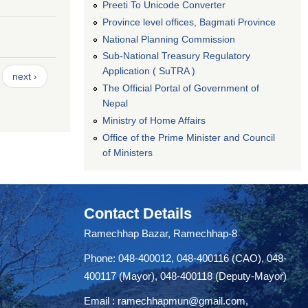
Preeti To Unicode Converter
Province level offices, Bagmati Province
National Planning Commission
Sub-National Treasury Regulatory
Application ( SuTRA )
next ›
The Official Portal of Government of
Nepal
Ministry of Home Affairs
Office of the Prime Minister and Council
of Ministers
Contact Details
Ramechhap Bazar, Ramechhap-8
Phone: 048-400012, 048-400116 (CAO), 048-
400117 (Mayor), 048-400118 (Deputy-Mayor)
Email :
ramechhapmun@gmail.com
,