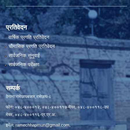
प्रतिवेदन
वार्षिक प्रगति प्रतिवेदन
चौमासिक प्रगति प्रतिवेदन
सार्वजनिक सुनुवाई
सार्वजनिक परीक्षण
सम्पर्क
ठेगाना:रामेछापबजार,रामेछाप-८
फोन: ०४८-४०००१२, ०४८-४००११७-मेयर, ०४८-४००११८-उप
मेयर, ०४८-४००११६-प्र.प्र.अ.
इमेल:
ramechhapmun@gmail.com
,