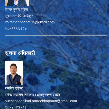
दिपक कुमार श्रेष्ठ
सूचना प्रविधी अधिकृत
ito.ramechhapmun@gmail.com
९८५११९६९२७
सूचना अधिकारी
रामसिंह डडाल
वरिष्ठ विद्यालय निरीक्षक (अधिकृतस्तर आठौं)
suchanaadhikari.ramechhapmun@gmail.com
९८५४०४३५२८