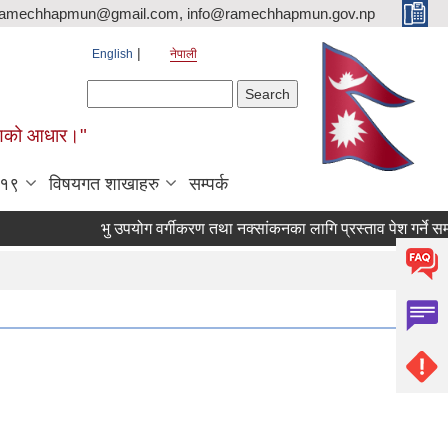
ramechhapmun@gmail.com, info@ramechhapmun.gov.np
English
नेपाली
Search form
Search
र्माणको आधार।"
-१९
विषयगत शाखाहरु
सम्पर्क
भु उपयोग वर्गीकरण तथा नक्सांकनका लागि प्रस्ताव पेश गर्ने सम्बन्