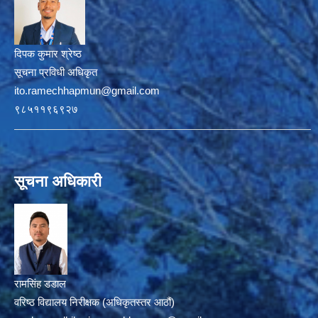
दिपक कुमार श्रेष्ठ
सूचना प्रविधी अधिकृत
ito.ramechhapmun@gmail.com
९८५११९६९२७
सूचना अधिकारी
रामसिंह डडाल
वरिष्ठ विद्यालय निरीक्षक (अधिकृतस्तर आठौं)