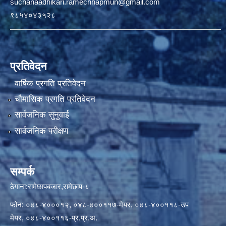
suchanaadhikari.ramechhapmun@gmail.com
९८५४०४३५२८
प्रतिवेदन
वार्षिक प्रगति प्रतिवेदन
चौमासिक प्रगति प्रतिवेदन
सार्वजनिक सुनुवाई
सार्वजनिक परीक्षण
सम्पर्क
ठेगाना:रामेछापबजार,रामेछाप-८
फोन: ०४८-४०००१२, ०४८-४००११७-मेयर, ०४८-४००११८-उप
मेयर, ०४८-४००११६-प्र.प्र.अ.