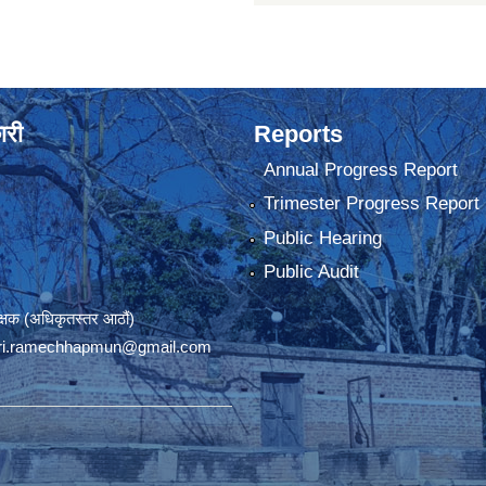
ारी
Reports
Annual Progress Report
Trimester Progress Report
Public Hearing
Public Audit
रीक्षक (अधिकृतस्तर आठौं)
ri.ramechhapmun@gmail.com