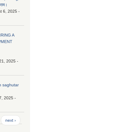
ाराम।
 6, 2025 -
HIRING A
PMENT
21, 2025 -
n saghutar
7, 2025 -
next ›