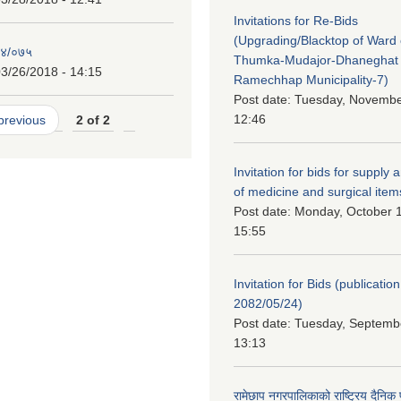
Invitations for Re-Bids
(Upgrading/Blacktop of Ward o
७४/०७५
Thumka-Mudajor-Dhaneghat
3/26/2018 - 14:15
Ramechhap Municipality-7)
Post date:
Tuesday, November
12:46
 previous
2 of 2
Invitation for bids for supply 
of medicine and surgical item
Post date:
Monday, October 1
15:55
Invitation for Bids (publication
2082/05/24)
Post date:
Tuesday, Septembe
13:13
रामेछाप नगरपालिकाको राष्ट्रिय दैनिक