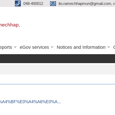
048-400012
ito.ramechhapmun@gmail.com, 
amechhap,
eports
eGov services
Notices and Information
B5%E0%A4%BF%E0%A4%A6%E0%A...