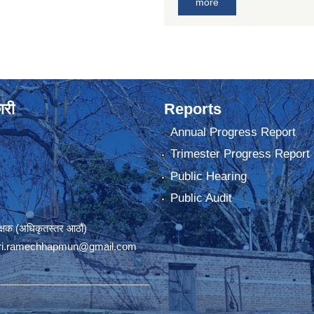
more
ारी
Reports
Annual Progress Report
Trimester Progress Report
Public Hearing
Public Audit
रीक्षक (अधिकृतस्तर आठौं)
ri.ramechhapmun@gmail.com