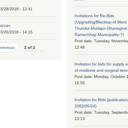
3/28/2018 - 12:41
Invitations for Re-Bids
(Upgrading/Blacktop of Ward o
७४/०७५
Thumka-Mudajor-Dhaneghat
3/26/2018 - 14:15
Ramechhap Municipality-7)
Post date:
Tuesday, November
12:46
 previous
2 of 2
Invitation for bids for supply 
of medicine and surgical item
Post date:
Monday, October 1
15:55
Invitation for Bids (publication
2082/05/24)
Post date:
Tuesday, Septembe
13:13