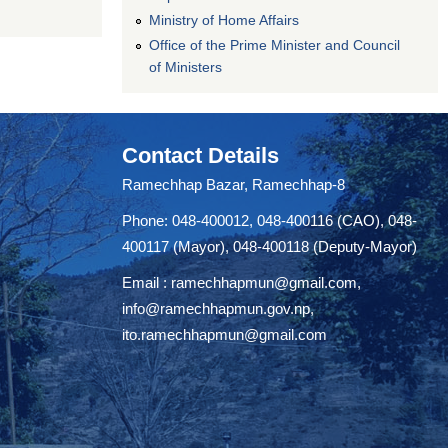
Ministry of Home Affairs
Office of the Prime Minister and Council
of Ministers
Contact Details
Ramechhap Bazar, Ramechhap-8
Phone: 048-400012, 048-400116 (CAO), 048-
400117 (Mayor), 048-400118 (Deputy-Mayor)
Email :
ramechhapmun@gmail.com
,
info@ramechhapmun.gov.np
,
ito.ramechhapmun@gmail.com