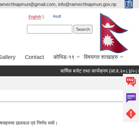
ramechhapmun@gmail.com, info@ramechhapmun.gov.np
English
नेपाली
Search form
Search
Gallery
Contact
कोभिड-१९
विषयगत शाखाहरु
बार्षिक बजेट तथा कार्यक्रम (आ.व.२०८३/०८४)
विषयहरुमा छलफल एवं निर्णय भयो।