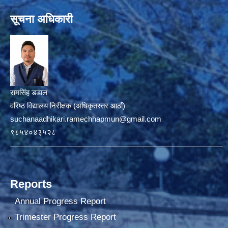
सूचना अधिकारी
रामसिंह डडाल
वरिष्ठ विद्यालय निरीक्षक (अधिकृतस्तर आठौं)
suchanaadhikari.ramechhapmun@gmail.com
९८५४०४३५२८
Reports
Annual Progress Report
Trimester Progress Report