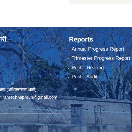
ारी
Reports
Annual Progress Report
Trimester Progress Report
Public Hearing
Public Audit
रीक्षक (अधिकृतस्तर आठौं)
ri.ramechhapmun@gmail.com