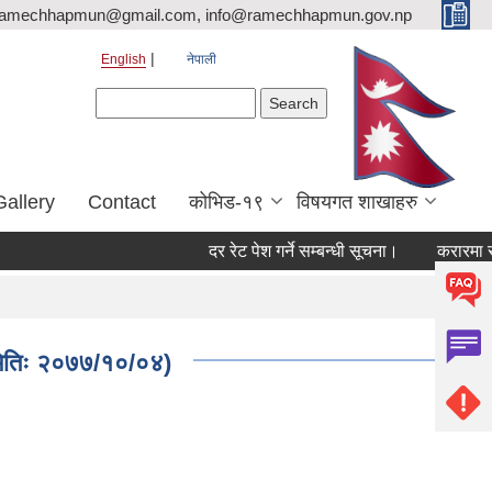
ramechhapmun@gmail.com, info@ramechhapmun.gov.np
English
नेपाली
Search form
Search
Gallery
Contact
कोभिड-१९
विषयगत शाखाहरु
दर रेट पेश गर्ने सम्बन्धी सूचना।
करारमा सेवामा पद
 मितिः २०७७/१०/०४)