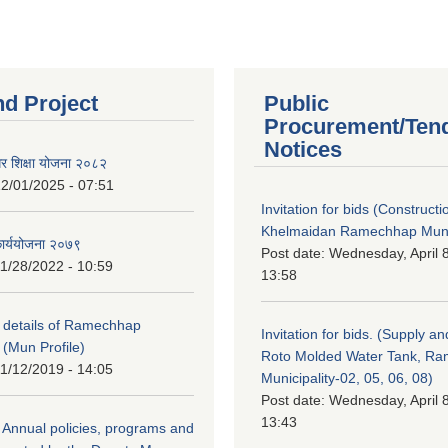
nd Project
Public
Procurement/Ten
Notices
गर शिक्षा योजना २०८२
2/01/2025 - 07:51
Invitation for bids (Constructi
Khelmaidan Ramechhap Munic
कार्ययोजना २०७९
Post date:
Wednesday, April 8
1/28/2022 - 10:59
13:58
y details of Ramechhap
Invitation for bids. (Supply an
 (Mun Profile)
Roto Molded Water Tank, R
1/12/2019 - 14:05
Municipality-02, 05, 06, 08)
Post date:
Wednesday, April 8
13:43
Annual policies, programs and