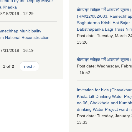
esented by the Deputy Mayor
na Khadka
बोलपत्र स्वीकृत गर्ने आशयको सूचना।
8/15/2019 - 12:29
(RM/12/082/083, Ramechha
Saghutarma Krishi Hat Bajar
Babsthapanka Lagi Truss Ni
Ramechhap Municipality
Post date:
Tuesday, March 24
om National Reconstruction
13:26
7/31/2019 - 16:19
बोलपत्र स्वीकृत गर्ने आशयको सूचना।
Post date:
Wednesday, Febru
1 of 2
next ›
- 15:52
Invitation for bids (Chayakhar
Khola Lift Drinking Water Pro
no.06, Chokkhola and Kumbh
drinking Water Project ward 
Post date:
Tuesday, January 
13:33