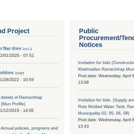
nd Project
Public
Procurement/Ten
Notices
गर शिक्षा योजना २०८२
2/01/2025 - 07:51
Invitation for bids (Constructi
Khelmaidan Ramechhap Munic
कार्ययोजना २०७९
Post date:
Wednesday, April 8
1/28/2022 - 10:59
13:58
y details of Ramechhap
Invitation for bids. (Supply an
 (Mun Profile)
Roto Molded Water Tank, R
1/12/2019 - 14:05
Municipality-02, 05, 06, 08)
Post date:
Wednesday, April 8
13:43
Annual policies, programs and