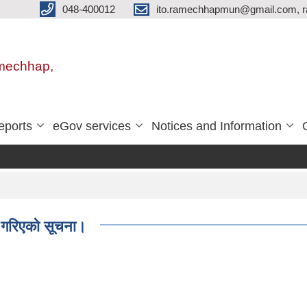
048-400012
ito.ramechhapmun@gmail.com, 
amechhap,
eports
eGov services
Notices and Information
न गरिएको सूचना।