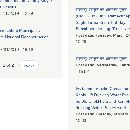
esented by the Deputy Mayor
na Khadka
बोलपत्र स्वीकृत गर्ने आशयको सूचना।
8/15/2019 - 12:29
(RM/12/082/083, Ramechha
Saghutarma Krishi Hat Bajar
Babsthapanka Lagi Truss Ni
Ramechhap Municipality
Post date:
Tuesday, March 24
om National Reconstruction
13:26
7/31/2019 - 16:19
बोलपत्र स्वीकृत गर्ने आशयको सूचना।
Post date:
Wednesday, Febru
1 of 2
next ›
- 15:52
Invitation for bids (Chayakhar
Khola Lift Drinking Water Pro
no.06, Chokkhola and Kumbh
drinking Water Project ward 
Post date:
Tuesday, January 
13:33