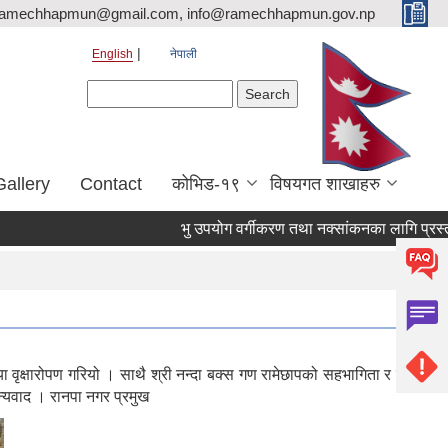
ramechhapmun@gmail.com, info@ramechhapmun.gov.np
English
नेपाली
Search form
Search
Gallery
Contact
कोभिड-१९
विषयगत शाखाहरु
भु उपयोग वर्गीकरण तथा नक्सांकनका लागि प्रस्ताव पेश
वृक्षारोपण गरियो । साथै श्री नन्दा बक्स गण रामेछापको सहभागिता र वडा
न्यवाद । रानपा नगर प्रमुख