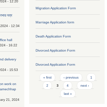
2024 - 12:20
Migration Application Form
दरभाउ पत्र
Marriage Application form
 2024 - 12:34
Death Application Form
fice hall
2024 - 16:22
Divorced Application Form
and delivery
Divorced Application Form
2024 - 15:53
Pages
« first
‹ previous
1
tion work on
2
3
4
next ›
 ramechhap
last »
ary 21, 2024