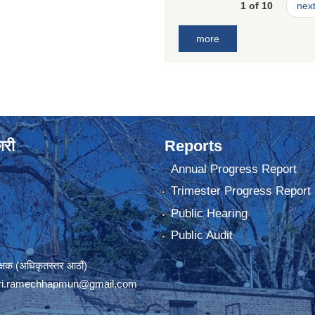
1 of 10
next
more
ारी
Reports
Annual Progress Report
Trimester Progress Report
Public Hearing
Public Audit
रीक्षक (अधिकृतस्तर आठौं)
ri.ramechhapmun@gmail.com