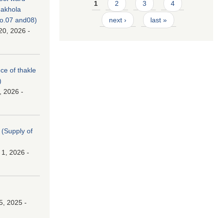
Pages
1
2
3
4
akhola
no.07 and08)
next ›
last »
20, 2026 -
nce of thakle
)
, 2026 -
। (Supply of
 1, 2026 -
।
5, 2025 -