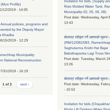
Invitation for bids. (Supply an
 (Mun Profile)
Roto Molded Water Tank, R
1/12/2019 - 14:05
Municipality-02, 05, 06, 08)
Post date:
Wednesday, April 8
13:43
Annual policies, programs and
esented by the Deputy Mayor
na Khadka
बोलपत्र स्वीकृत गर्ने आशयको सूचना।
8/15/2019 - 12:29
(RM/12/082/083, Ramechha
Saghutarma Krishi Hat Bajar
Babsthapanka Lagi Truss Ni
Ramechhap Municipality
Post date:
Tuesday, March 24
om National Reconstruction
13:26
7/31/2019 - 16:19
बोलपत्र स्वीकृत गर्ने आशयको सूचना।
Post date:
Wednesday, Febru
1 of 2
next ›
- 15:52
Invitation for bids (Chayakhar
Khola Lift Drinking Water Pro