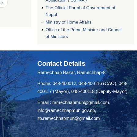
Application ( SuTRA )
 ›
The Official Portal of Government of
Nepal
Ministry of Home Affairs
Office of the Prime Minister and Council
of Ministers
Contact Details
Ramechhap Bazar, Ramechhap-8
Phone: 048-400012, 048-400116 (CAO), 048-
400117 (Mayor), 048-400118 (Deputy-Mayor)
Email :
ramechhapmun@gmail.com
,
info@ramechhapmun.gov.np
,
ito.ramechhapmun@gmail.com