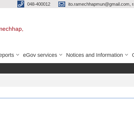
048-400012
ito.ramechhapmun@gmail.com, 
amechhap,
eports
eGov services
Notices and Information