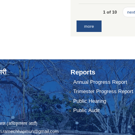
1 of 10
next
more
ारी
Reports
Annual Progress Report
Trimester Progress Report
Public Hearing
Public Audit
रीक्षक (अधिकृतस्तर आठौं)
ri.ramechhapmun@gmail.com