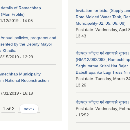
y details of Ramechhap
Invitation for bids. (Supply an
 (Mun Profile)
Roto Molded Water Tank, R
1/12/2019 - 14:05
Municipality-02, 05, 06, 08)
Post date:
Wednesday, April 8
13:43
Annual policies, programs and
esented by the Deputy Mayor
na Khadka
बोलपत्र स्वीकृत गर्ने आशयको सूचना।
8/15/2019 - 12:29
(RM/12/082/083, Ramechha
Saghutarma Krishi Hat Bajar
Babsthapanka Lagi Truss Ni
Ramechhap Municipality
Post date:
Tuesday, March 24
om National Reconstruction
13:26
7/31/2019 - 16:19
बोलपत्र स्वीकृत गर्ने आशयको सूचना।
Post date:
Wednesday, Febru
1 of 2
next ›
- 15:52