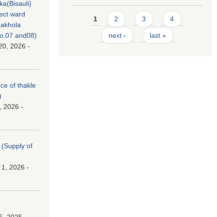
ka(Bisauli)
ject ward
Pages
1
2
3
4
akhola
no.07 and08)
next ›
last »
20, 2026 -
nce of thakle
)
, 2026 -
। (Supply of
 1, 2026 -
।
5, 2025 -