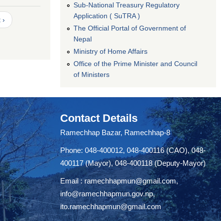
Sub-National Treasury Regulatory
Application ( SuTRA )
 ›
The Official Portal of Government of
Nepal
Ministry of Home Affairs
Office of the Prime Minister and Council
of Ministers
Contact Details
Ramechhap Bazar, Ramechhap-8
Phone: 048-400012, 048-400116 (CAO), 048-
400117 (Mayor), 048-400118 (Deputy-Mayor)
Email :
ramechhapmun@gmail.com
,
info@ramechhapmun.gov.np
,
ito.ramechhapmun@gmail.com