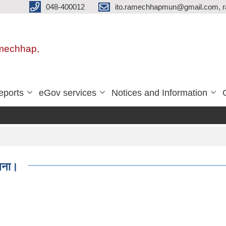
048-400012
ito.ramechhapmun@gmail.com, 
amechhap,
eports
eGov services
Notices and Information
ूचना।