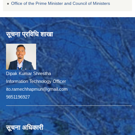
Office of the Prime Minister and Council of Ministers
सूचना प्रविधि शाखा
Dipak Kumar Shrestha
Information Technology Officer
ito.ramechhapmun@gmail.com
9851196927
सूचना अधिकारी