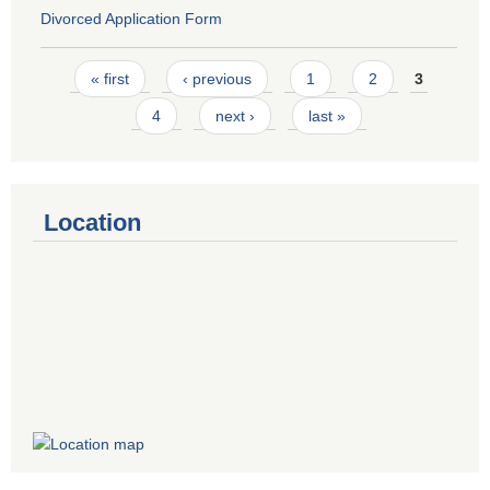
Divorced Application Form
Pages
« first
‹ previous
1
2
3
4
next ›
last »
Location