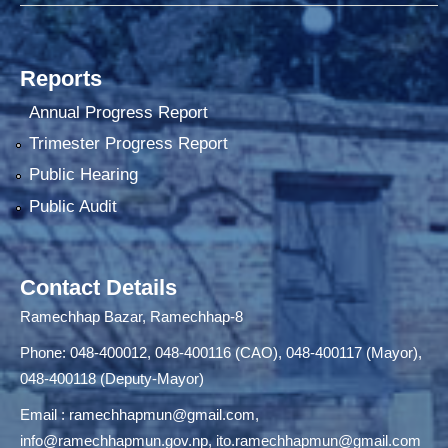
Reports
Annual Progress Report
Trimester Progress Report
Public Hearing
Public Audit
Contact Details
Ramechhap Bazar, Ramechhap-8
Phone: 048-400012, 048-400116 (CAO), 048-400117 (Mayor),
048-400118 (Deputy-Mayor)
Email :
ramechhapmun@gmail.com
,
info@ramechhapmun.gov.np
,
ito.ramechhapmun@gmail.com