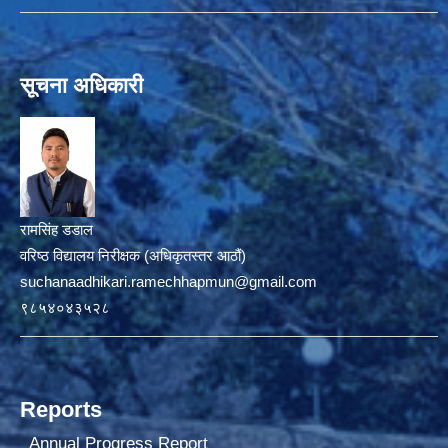
सूचना अधिकारी
रामसिंह डडाल
वरिष्ठ विद्यालय निरीक्षक (अधिकृतस्तर आठौं)
suchanaadhikari.ramechhapmun@gmail.com
९८५४०४३५२८
Reports
Annual Progress Report