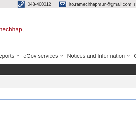
048-400012
ito.ramechhapmun@gmail.com, 
amechhap,
eports
eGov services
Notices and Information