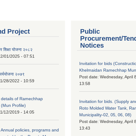
nd Project
Public
Procurement/Ten
Notices
गर शिक्षा योजना २०८२
2/01/2025 - 07:51
Invitation for bids (Constructi
Khelmaidan Ramechhap Munic
कार्ययोजना २०७९
Post date:
Wednesday, April 8
1/28/2022 - 10:59
13:58
y details of Ramechhap
Invitation for bids. (Supply an
 (Mun Profile)
Roto Molded Water Tank, R
1/12/2019 - 14:05
Municipality-02, 05, 06, 08)
Post date:
Wednesday, April 8
13:43
Annual policies, programs and