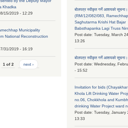
esented by the Deputy Mayor
na Khadka
बोलपत्र स्वीकृत गर्ने आशयको सूचना।
8/15/2019 - 12:29
(RM/12/082/083, Ramechha
Saghutarma Krishi Hat Bajar
Babsthapanka Lagi Truss Ni
Ramechhap Municipality
Post date:
Tuesday, March 24
om National Reconstruction
13:26
7/31/2019 - 16:19
बोलपत्र स्वीकृत गर्ने आशयको सूचना।
Post date:
Wednesday, Febru
1 of 2
next ›
- 15:52
Invitation for bids (Chayakhar
Khola Lift Drinking Water Pro
no.06, Chokkhola and Kumbh
drinking Water Project ward 
Post date:
Tuesday, January 
13:33