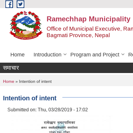
Skip to main content
Ramechhap Municipality
Office of Municipal Executive, R
Bagmati Province, Nepal
Home
Introduction
Program and Project
R
समाचार
You are here
Home
» Intention of intent
Intention of intent
Submitted on:
Thu, 03/28/2019 - 17:02