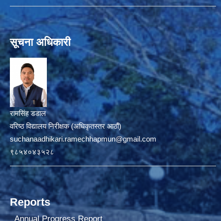
सूचना अधिकारी
रामसिंह डडाल
वरिष्ठ विद्यालय निरीक्षक (अधिकृतस्तर आठौं)
suchanaadhikari.ramechhapmun@gmail.com
९८५४०४३५२८
Reports
Annual Progress Report