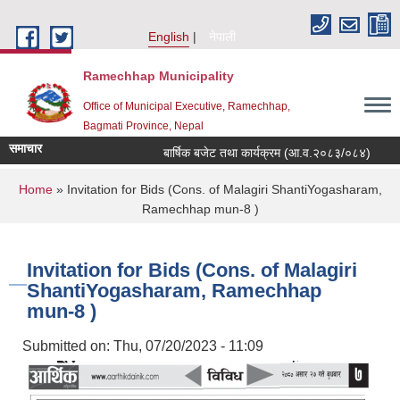
Skip to main content
English
नेपाली
Ramechhap Municipality
Office of Municipal Executive, Ramechhap,
Bagmati Province, Nepal
समाचार
बार्षिक बजेट तथा कार्यक्रम (आ.व.२०८३/०८४)
मौजुदा 
You are here
Home
» Invitation for Bids (Cons. of Malagiri ShantiYogasharam,
Ramechhap mun-8 )
Invitation for Bids (Cons. of Malagiri
ShantiYogasharam, Ramechhap
mun-8 )
Submitted on:
Thu, 07/20/2023 - 11:09