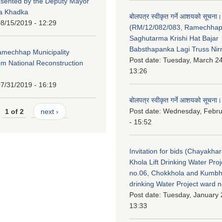
esented by the Deputy Mayor
na Khadka
बोलपत्र स्वीकृत गर्ने आशयको सूचना।
8/15/2019 - 12:29
(RM/12/082/083, Ramechha
Saghutarma Krishi Hat Bajar
Babsthapanka Lagi Truss Ni
Ramechhap Municipality
Post date:
Tuesday, March 24
om National Reconstruction
13:26
7/31/2019 - 16:19
बोलपत्र स्वीकृत गर्ने आशयको सूचना।
Post date:
Wednesday, Febru
1 of 2
next ›
- 15:52
Invitation for bids (Chayakhar
Khola Lift Drinking Water Pro
no.06, Chokkhola and Kumbh
drinking Water Project ward 
Post date:
Tuesday, January 
13:33