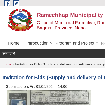
Skip to main content
Ramechhap Municipality
Office of Municipal Executive, R
Bagmati Province, Nepal
Home
Introduction
Program and Project
R
समाचार
You are here
Home
» Invitation for Bids (Supply and delivery of medicine and surg
Invitation for Bids (Supply and delivery o
Submitted on:
Fri, 01/05/2024 - 14:06