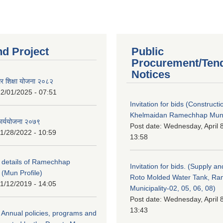
nd Project
Public
Procurement/Ten
Notices
गर शिक्षा योजना २०८२
2/01/2025 - 07:51
Invitation for bids (Constructi
Khelmaidan Ramechhap Munic
कार्ययोजना २०७९
Post date:
Wednesday, April 8
1/28/2022 - 10:59
13:58
y details of Ramechhap
Invitation for bids. (Supply an
 (Mun Profile)
Roto Molded Water Tank, R
1/12/2019 - 14:05
Municipality-02, 05, 06, 08)
Post date:
Wednesday, April 8
13:43
Annual policies, programs and