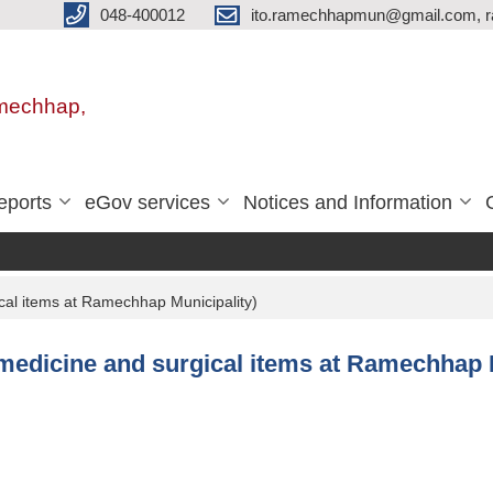
048-400012
ito.ramechhapmun@gmail.com, 
amechhap,
eports
eGov services
Notices and Information
ical items at Ramechhap Municipality)
f medicine and surgical items at Ramechhap 