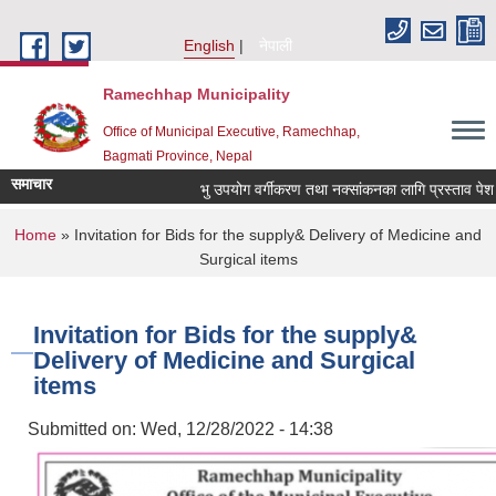
Skip to main content
English
नेपाली
Ramechhap Municipality
Office of Municipal Executive, Ramechhap,
Bagmati Province, Nepal
समाचार
भु उपयोग वर्गीकरण तथा नक्सांकनका लागि प्रस्ताव पेश गर्ने सम
You are here
Home
» Invitation for Bids for the supply& Delivery of Medicine and
Surgical items
Invitation for Bids for the supply&
Delivery of Medicine and Surgical
items
Submitted on:
Wed, 12/28/2022 - 14:38