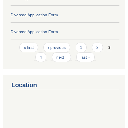
Divorced Application Form
Divorced Application Form
Pages
« first
‹ previous
1
2
3
4
next ›
last »
Location