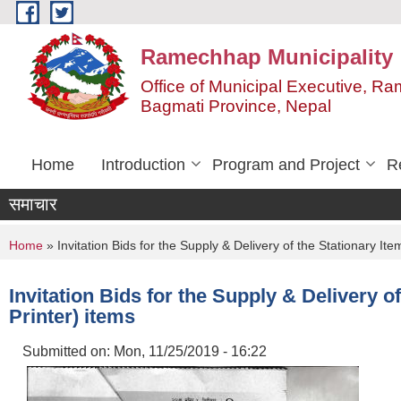
Skip to main content
Ramechhap Municipality
Office of Municipal Executive, R
Bagmati Province, Nepal
Home
Introduction
Program and Project
R
समाचार
You are here
Home
» Invitation Bids for the Supply & Delivery of the Stationary It
Invitation Bids for the Supply & Delivery 
Printer) items
Submitted on:
Mon, 11/25/2019 - 16:22