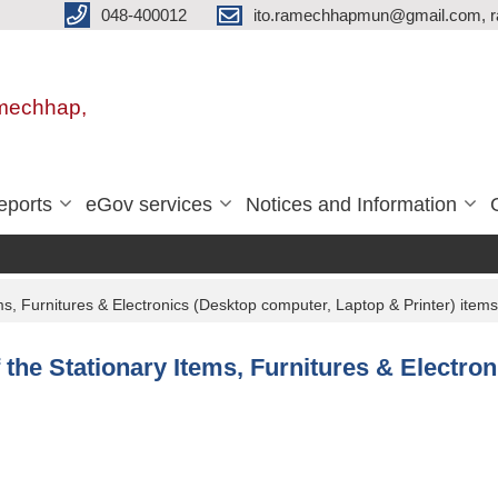
048-400012
ito.ramechhapmun@gmail.com, 
amechhap,
eports
eGov services
Notices and Information
ems, Furnitures & Electronics (Desktop computer, Laptop & Printer) items
of the Stationary Items, Furnitures & Electr