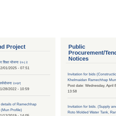
nd Project
Public
Procurement/Ten
Notices
गर शिक्षा योजना २०८२
2/01/2025 - 07:51
Invitation for bids (Constructi
Khelmaidan Ramechhap Munic
कार्ययोजना २०७९
Post date:
Wednesday, April 8
1/28/2022 - 10:59
13:58
y details of Ramechhap
Invitation for bids. (Supply an
 (Mun Profile)
Roto Molded Water Tank, R
1/12/2019 - 14:05