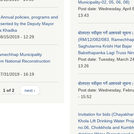
Municipality-02, 05, 06, 08)
Post date:
Wednesday, April 8
13:43
Annual policies, programs and
esented by the Deputy Mayor
na Khadka
बोलपत्र स्वीकृत गर्ने आशयको सूचना।
8/15/2019 - 12:29
(RM/12/082/083, Ramechha
Saghutarma Krishi Hat Bajar
Babsthapanka Lagi Truss Ni
Ramechhap Municipality
Post date:
Tuesday, March 24
om National Reconstruction
13:26
7/31/2019 - 16:19
बोलपत्र स्वीकृत गर्ने आशयको सूचना।
Post date:
Wednesday, Febru
1 of 2
next ›
- 15:52
Invitation for bids (Chayakhar
Khola Lift Drinking Water Pro
no.06, Chokkhola and Kumbh
drinking Water Project ward 