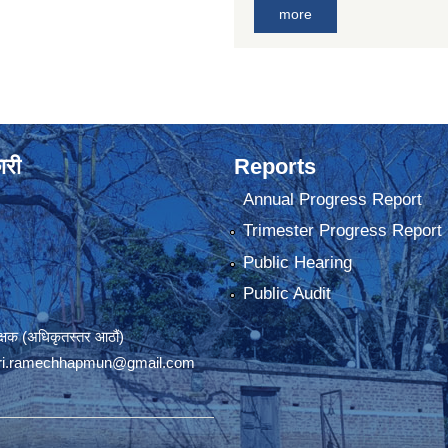
more
ारी
Reports
Annual Progress Report
Trimester Progress Report
Public Hearing
Public Audit
रीक्षक (अधिकृतस्तर आठौं)
ri.ramechhapmun@gmail.com