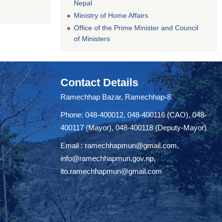
Nepal
Ministry of Home Affairs
Office of the Prime Minister and Council
of Ministers
Contact Details
Ramechhap Bazar, Ramechhap-8
Phone: 048-400012, 048-400116 (CAO), 048-
400117 (Mayor), 048-400118 (Deputy-Mayor)
Email :
ramechhapmun@gmail.com
,
info@ramechhapmun.gov.np
,
ito.ramechhapmun@gmail.com