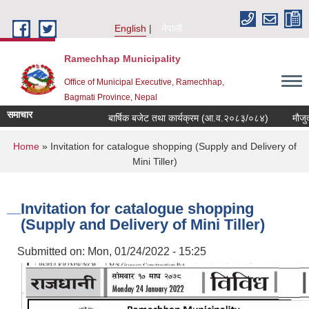
Skip to main content
English
नेपाली
Ramechhap Municipality
Office of Municipal Executive, Ramechhap,
Bagmati Province, Nepal
समाचार
बार्षिक बजेट तथा कार्यक्रम (आ.व.२०८३/०८४)
मौजुदा सूची दर
You are here
Home
» Invitation for catalogue shopping (Supply and Delivery of
Mini Tiller)
Invitation for catalogue shopping
(Supply and Delivery of Mini Tiller)
Submitted on:
Mon, 01/24/2022 - 15:25