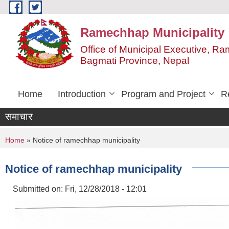
Skip to main content
Ramechhap Municipality
Office of Municipal Executive, R
Bagmati Province, Nepal
Home
Introduction
Program and Project
R
समाचार
You are here
Home
» Notice of ramechhap municipality
Notice of ramechhap municipality
Submitted on:
Fri, 12/28/2018 - 12:01