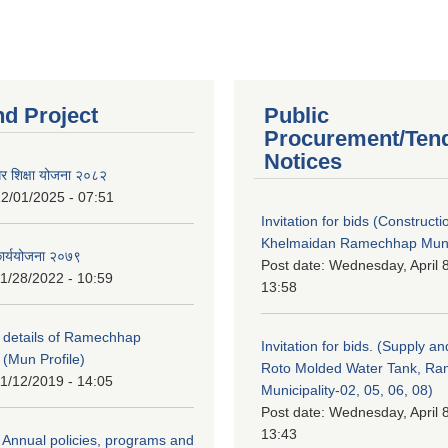
nd Project
Public
Procurement/Ten
Notices
गर शिक्षा योजना २०८२
2/01/2025 - 07:51
Invitation for bids (Constructi
Khelmaidan Ramechhap Munic
कार्ययोजना २०७९
Post date:
Wednesday, April 8
1/28/2022 - 10:59
13:58
y details of Ramechhap
Invitation for bids. (Supply an
 (Mun Profile)
Roto Molded Water Tank, R
1/12/2019 - 14:05
Municipality-02, 05, 06, 08)
Post date:
Wednesday, April 8
13:43
Annual policies, programs and