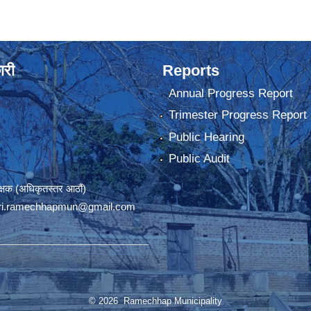
ारी
Reports
Annual Progress Report
Trimester Progress Report
Public Hearing
Public Audit
रीक्षक (अधिकृतस्तर आठौं)
ri.ramechhapmun@gmail.com
© 2026 Ramechhap Municipality