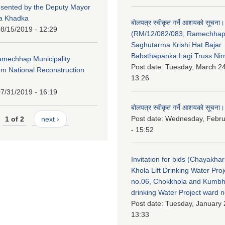
esented by the Deputy Mayor
na Khadka
बोलपत्र स्वीकृत गर्ने आशयको सूचना।
8/15/2019 - 12:29
(RM/12/082/083, Ramechha
Saghutarma Krishi Hat Bajar
Babsthapanka Lagi Truss Ni
Ramechhap Municipality
Post date:
Tuesday, March 24
om National Reconstruction
13:26
7/31/2019 - 16:19
बोलपत्र स्वीकृत गर्ने आशयको सूचना।
Post date:
Wednesday, Febru
1 of 2
next ›
- 15:52
Invitation for bids (Chayakhar
Khola Lift Drinking Water Pro
no.06, Chokkhola and Kumbh
drinking Water Project ward 
Post date:
Tuesday, January 
13:33