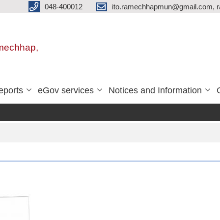
048-400012
ito.ramechhapmun@gmail.com, 
amechhap,
eports
eGov services
Notices and Information