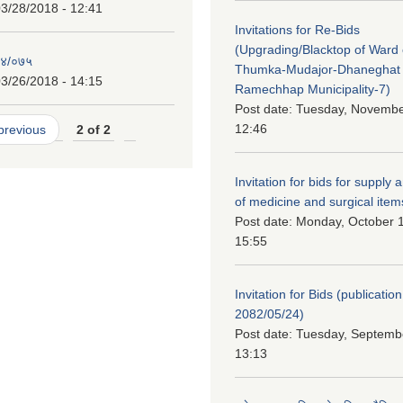
3/28/2018 - 12:41
Invitations for Re-Bids
(Upgrading/Blacktop of Ward o
७४/०७५
Thumka-Mudajor-Dhaneghat
3/26/2018 - 14:15
Ramechhap Municipality-7)
Post date:
Tuesday, November
12:46
 previous
2 of 2
Invitation for bids for supply 
of medicine and surgical item
Post date:
Monday, October 1
15:55
Invitation for Bids (publication
2082/05/24)
Post date:
Tuesday, Septembe
13:13