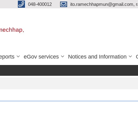
048-400012
ito.ramechhapmun@gmail.com, 
amechhap,
eports
eGov services
Notices and Information