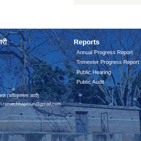
ारी
Reports
Annual Progress Report
Trimester Progress Report
Public Hearing
Public Audit
रीक्षक (अधिकृतस्तर आठौं)
ri.ramechhapmun@gmail.com