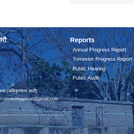
ारी
Reports
Annual Progress Report
Trimester Progress Report
Public Hearing
Public Audit
रीक्षक (अधिकृतस्तर आठौं)
ri.ramechhapmun@gmail.com