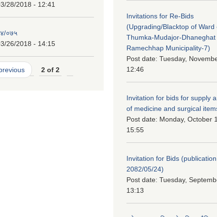
3/28/2018 - 12:41
Invitations for Re-Bids
(Upgrading/Blacktop of Ward o
७४/०७५
Thumka-Mudajor-Dhaneghat
3/26/2018 - 14:15
Ramechhap Municipality-7)
Post date:
Tuesday, November
12:46
 previous
2 of 2
Invitation for bids for supply 
of medicine and surgical item
Post date:
Monday, October 1
15:55
Invitation for Bids (publication
2082/05/24)
Post date:
Tuesday, Septembe
13:13