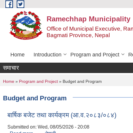
Skip to main content
Ramechhap Municipality
Office of Municipal Executive, R
Bagmati Province, Nepal
Home
Introduction
Program and Project
R
समाचार
You are here
Home
»
Program and Project
» Budget and Program
Budget and Program
बार्षिक बजेट तथा कार्यक्रम (आ.व.२०८३/०८४)
Submitted on:
Wed, 08/05/2026 - 20:08