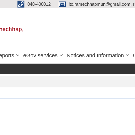
048-400012
ito.ramechhapmun@gmail.com, 
amechhap,
eports
eGov services
Notices and Information