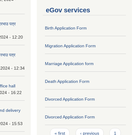
eGov services
 दरभाउ पत्र
Birth Application Form
2024 - 12:20
Migration Application Form
दरभाउ पत्र
Marriage Application form
 2024 - 12:34
Death Application Form
fice hall
2024 - 16:22
Divorced Application Form
and delivery
Divorced Application Form
2024 - 15:53
Pages
« first
‹ previous
1