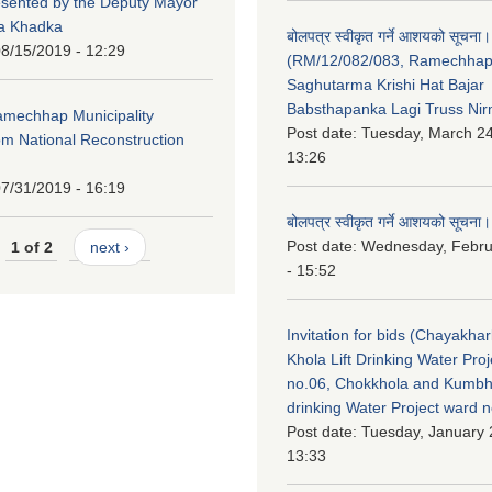
esented by the Deputy Mayor
na Khadka
बोलपत्र स्वीकृत गर्ने आशयको सूचना।
8/15/2019 - 12:29
(RM/12/082/083, Ramechha
Saghutarma Krishi Hat Bajar
Babsthapanka Lagi Truss Ni
Ramechhap Municipality
Post date:
Tuesday, March 24
om National Reconstruction
13:26
7/31/2019 - 16:19
बोलपत्र स्वीकृत गर्ने आशयको सूचना।
Post date:
Wednesday, Febru
1 of 2
next ›
- 15:52
Invitation for bids (Chayakhar
Khola Lift Drinking Water Pro
no.06, Chokkhola and Kumbh
drinking Water Project ward 
Post date:
Tuesday, January 
13:33