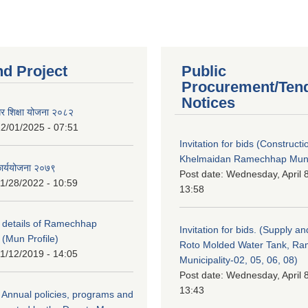
nd Project
Public
Procurement/Ten
Notices
गर शिक्षा योजना २०८२
2/01/2025 - 07:51
Invitation for bids (Constructi
Khelmaidan Ramechhap Munic
कार्ययोजना २०७९
Post date:
Wednesday, April 8
1/28/2022 - 10:59
13:58
y details of Ramechhap
Invitation for bids. (Supply an
 (Mun Profile)
Roto Molded Water Tank, R
1/12/2019 - 14:05
Municipality-02, 05, 06, 08)
Post date:
Wednesday, April 8
13:43
Annual policies, programs and