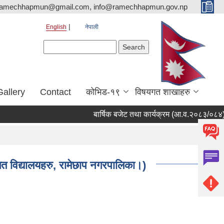
ramechhapmun@gmail.com, info@ramechhapmun.gov.np
English
नेपाली
Search form
Search
Gallery
Contact
कोभिड-१९
विषयगत शाखाहरु
बार्षिक बजेट तथा कार्यक्रम (आ.व.२०८३/०८४)
ागत विद्यालयहरु, रामेछाप नगरपालिका।)