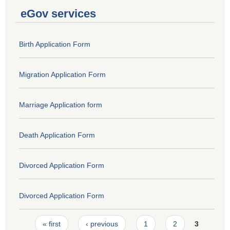
eGov services
Birth Application Form
Migration Application Form
Marriage Application form
Death Application Form
Divorced Application Form
Divorced Application Form
Pages
« first
‹ previous
1
2
3