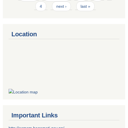
4
next ›
last »
Location
Important Links
http://ocmcm.bagamati.gov.np/