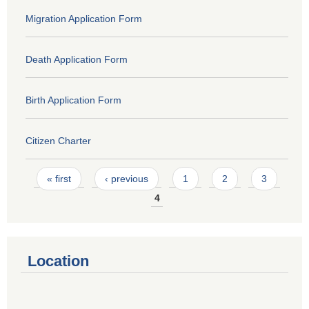
Migration Application Form
Death Application Form
Birth Application Form
Citizen Charter
Pages
« first
‹ previous
1
2
3
4
Location