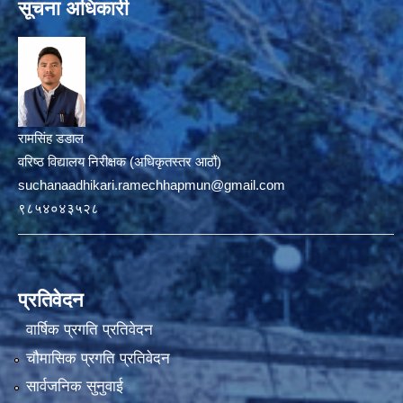
सूचना अधिकारी
रामसिंह डडाल
वरिष्ठ विद्यालय निरीक्षक (अधिकृतस्तर आठौं)
suchanaadhikari.ramechhapmun@gmail.com
९८५४०४३५२८
प्रतिवेदन
वार्षिक प्रगति प्रतिवेदन
चौमासिक प्रगति प्रतिवेदन
सार्वजनिक सुनुवाई