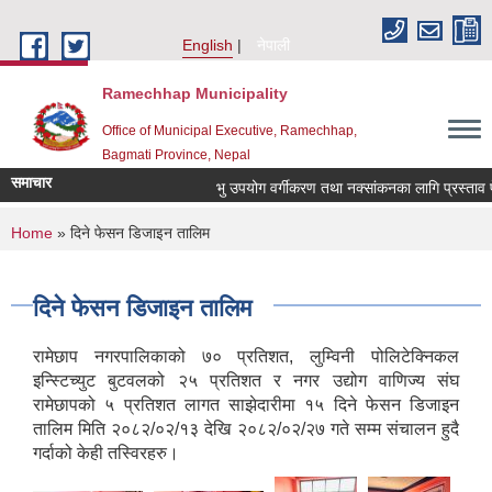
Skip to main content
English
नेपाली
Ramechhap Municipality
Office of Municipal Executive, Ramechhap,
Bagmati Province, Nepal
समाचार
भु उपयोग वर्गीकरण तथा नक्सांकनका लागि प्रस्ताव पेश गर्न
You are here
Home
» दिने फेसन डिजाइन तालिम
दिने फेसन डिजाइन तालिम
रामेछाप नगरपालिकाको ७० प्रतिशत, लुम्विनी पोलिटेक्निकल
इन्स्टिच्युट बुटवलको २५ प्रतिशत र नगर उद्योग वाणिज्य संघ
रामेछापको ५ प्रतिशत लागत साझेदारीमा १५ दिने फेसन डिजाइन
तालिम मिति २०८२/०२/१३ देखि २०८२/०२/२७ गते सम्म संचालन हुदै
गर्दाको केही तस्विरहरु।