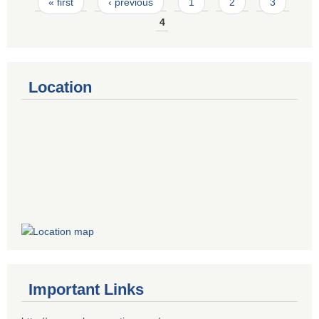
Pages
« first
‹ previous
1
2
3
4
Location
Important Links