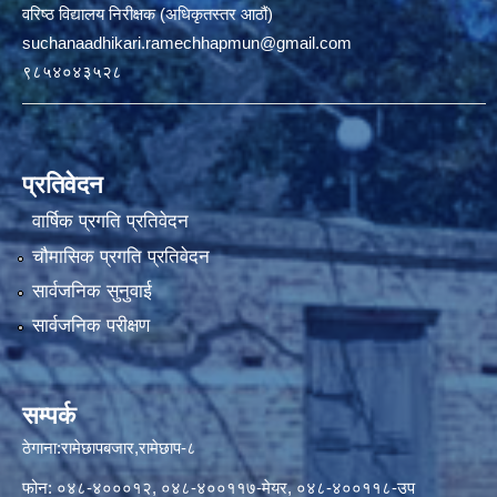
वरिष्ठ विद्यालय निरीक्षक (अधिकृतस्तर आठौं)
suchanaadhikari.ramechhapmun@gmail.com
९८५४०४३५२८
प्रतिवेदन
वार्षिक प्रगति प्रतिवेदन
चौमासिक प्रगति प्रतिवेदन
सार्वजनिक सुनुवाई
सार्वजनिक परीक्षण
सम्पर्क
ठेगाना:रामेछापबजार,रामेछाप-८
फोन: ०४८-४०००१२, ०४८-४००११७-मेयर, ०४८-४००११८-उप