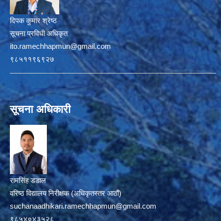
दिपक कुमार श्रेष्ठ
सूचना प्रविधी अधिकृत
ito.ramechhapmun@gmail.com
९८५११९६९२७
सूचना अधिकारी
रामसिंह डडाल
वरिष्ठ विद्यालय निरीक्षक (अधिकृतस्तर आठौं)
suchanaadhikari.ramechhapmun@gmail.com
९८५४०४३५२८