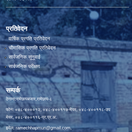
प्रतिवेदन
वार्षिक प्रगति प्रतिवेदन
चौमासिक प्रगति प्रतिवेदन
सार्वजनिक सुनुवाई
सार्वजनिक परीक्षण
सम्पर्क
ठेगाना:रामेछापबजार,रामेछाप-८
फोन: ०४८-४०००१२, ०४८-४००११७-मेयर, ०४८-४००११८-उप
मेयर, ०४८-४००११६-प्र.प्र.अ.
इमेल:
ramechhapmun@gmail.com
,