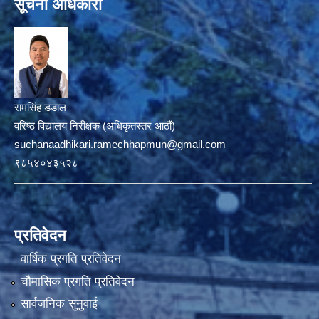
सूचना अधिकारी
रामसिंह डडाल
वरिष्ठ विद्यालय निरीक्षक (अधिकृतस्तर आठौं)
suchanaadhikari.ramechhapmun@gmail.com
९८५४०४३५२८
प्रतिवेदन
वार्षिक प्रगति प्रतिवेदन
चौमासिक प्रगति प्रतिवेदन
सार्वजनिक सुनुवाई