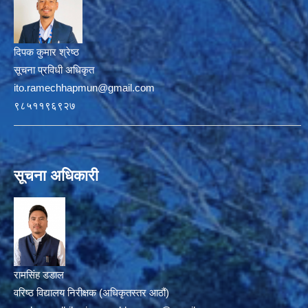
दिपक कुमार श्रेष्ठ
सूचना प्रविधी अधिकृत
ito.ramechhapmun@gmail.com
९८५११९६९२७
सूचना अधिकारी
रामसिंह डडाल
वरिष्ठ विद्यालय निरीक्षक (अधिकृतस्तर आठौं)