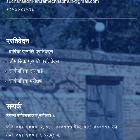
suchanaadhikari.ramechhapmun@gmail.com
९८५४०४३५२८
प्रतिवेदन
वार्षिक प्रगति प्रतिवेदन
चौमासिक प्रगति प्रतिवेदन
सार्वजनिक सुनुवाई
सार्वजनिक परीक्षण
सम्पर्क
ठेगाना:रामेछापबजार,रामेछाप-८
फोन: ०४८-४०००१२, ०४८-४००११७-मेयर, ०४८-४००११८-उप
मेयर, ०४८-४००११६-प्र.प्र.अ.