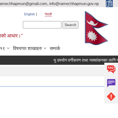
ramechhapmun@gmail.com, info@ramechhapmun.gov.np
English
नेपाली
Search form
Search
र्माणको आधार।"
-१९
विषयगत शाखाहरु
सम्पर्क
भु उपयोग वर्गीकरण तथा नक्सांकनका लागि प्रस्ताव प