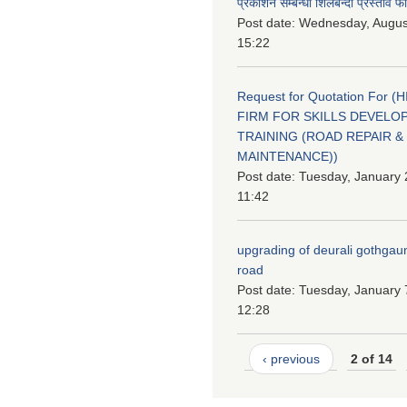
प्रकाशन सम्बन्धी शिलबन्दी प्रस्ताव फ
Post date:
Wednesday, August
15:22
Request for Quotation For (
FIRM FOR SKILLS DEVELO
TRAINING (ROAD REPAIR &
MAINTENANCE))
Post date:
Tuesday, January 
11:42
upgrading of deurali gothgau
road
Post date:
Tuesday, January 
12:28
‹ previous
2 of 14