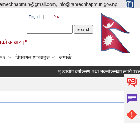
ramechhapmun@gmail.com, info@ramechhapmun.gov.np
English
नेपाली
Search form
Search
र्माणको आधार।"
-१९
विषयगत शाखाहरु
सम्पर्क
भु उपयोग वर्गीकरण तथा नक्सांकनका लागि प्रस्ताव पेश 