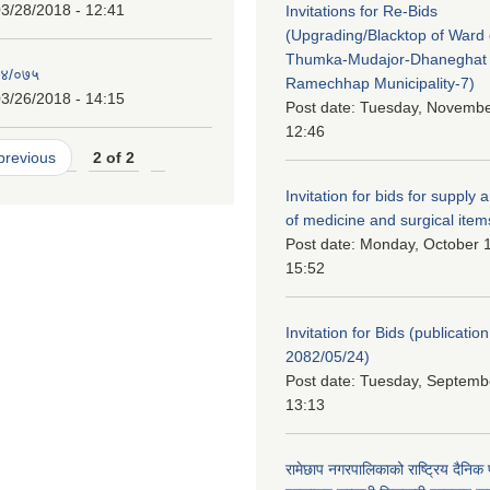
3/28/2018 - 12:41
Invitations for Re-Bids
(Upgrading/Blacktop of Ward o
Thumka-Mudajor-Dhaneghat
७४/०७५
Ramechhap Municipality-7)
3/26/2018 - 14:15
Post date:
Tuesday, November
12:46
 previous
2 of 2
Invitation for bids for supply 
of medicine and surgical item
Post date:
Monday, October 1
15:52
Invitation for Bids (publication
2082/05/24)
Post date:
Tuesday, Septembe
13:13
रामेछाप नगरपालिकाको राष्ट्रिय दैनिक