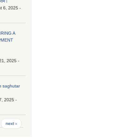
ाराम।
 6, 2025 -
HIRING A
PMENT
21, 2025 -
n saghutar
7, 2025 -
next ›