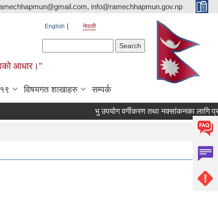
ramechhapmun@gmail.com, info@ramechhapmun.gov.np
English
नेपाली
Search form
Search
र्माणको आधार।"
-१९
विषयगत शाखाहरु
सम्पर्क
भु उपयोग वर्गीकरण तथा नक्सांकनका लागि प्रस्ताव पे