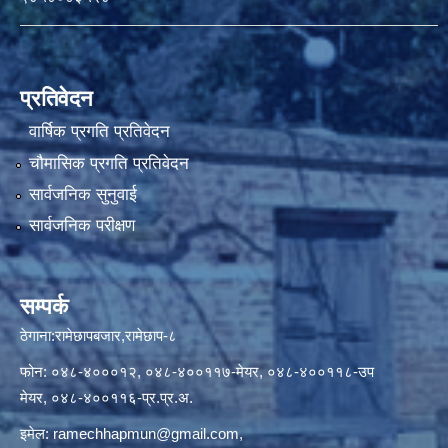
प्रतिवेदन
वार्षिक प्रगति प्रतिवेदन
चौमासिक प्रगति प्रतिवेदन
सार्वजनिक सुनुवाई
सार्वजनिक परीक्षण
सम्पर्क
ठेगाना:रामेछापबजार,रामेछाप-८
फोन: ०४८-४०००१२, ०४८-४००११७-मेयर, ०४८-४००११८-उप
मेयर, ०४८-४००११६-प्र.प्र.अ.
इमेल:
ramechhapmun@gmail.com
,