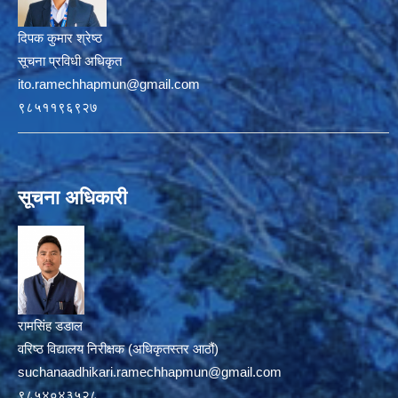
दिपक कुमार श्रेष्ठ
सूचना प्रविधी अधिकृत
ito.ramechhapmun@gmail.com
९८५११९६९२७
सूचना अधिकारी
रामसिंह डडाल
वरिष्ठ विद्यालय निरीक्षक (अधिकृतस्तर आठौं)
suchanaadhikari.ramechhapmun@gmail.com
९८५४०४३५२८