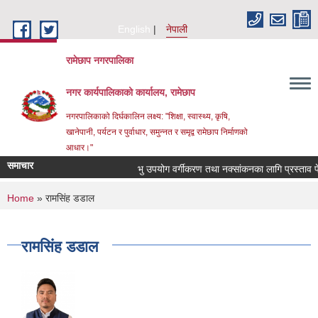
Skip to main content
English
नेपाली
रामेछाप नगरपालिका
नगर कार्यपालिकाको कार्यालय, रामेछाप
नगरपालिकाको दिर्घकालिन लक्ष्य: "शिक्षा, स्वास्थ्य, कृषि,
खानेपानी, पर्यटन र पुर्वाधार, समुन्नत र समृद्व रामेछाप निर्माणको
आधार।"
समाचार
भु उपयोग वर्गीकरण तथा नक्सांकनका लागि प्रस्ताव पेश गर्ने
You are here
Home
» रामसिंह डडाल
रामसिंह डडाल