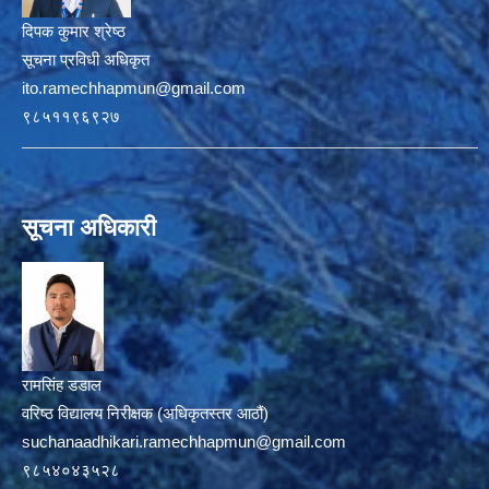
दिपक कुमार श्रेष्ठ
सूचना प्रविधी अधिकृत
ito.ramechhapmun@gmail.com
९८५११९६९२७
सूचना अधिकारी
रामसिंह डडाल
वरिष्ठ विद्यालय निरीक्षक (अधिकृतस्तर आठौं)
suchanaadhikari.ramechhapmun@gmail.com
९८५४०४३५२८