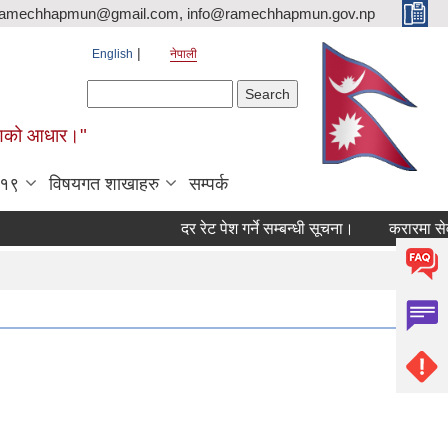
ramechhapmun@gmail.com, info@ramechhapmun.gov.np
English
नेपाली
Search form
Search
र्माणको आधार।"
-१९
विषयगत शाखाहरु
सम्पर्क
दर रेट पेश गर्ने सम्बन्धी सूचना।
करारमा सेवामा पदप