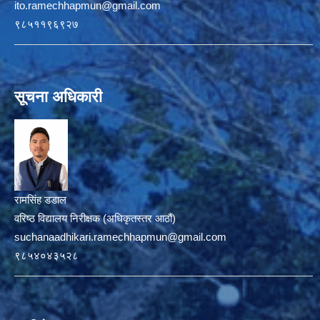
ito.ramechhapmun@gmail.com
९८५११९६९२७
सूचना अधिकारी
रामसिंह डडाल
वरिष्ठ विद्यालय निरीक्षक (अधिकृतस्तर आठौं)
suchanaadhikari.ramechhapmun@gmail.com
९८५४०४३५२८