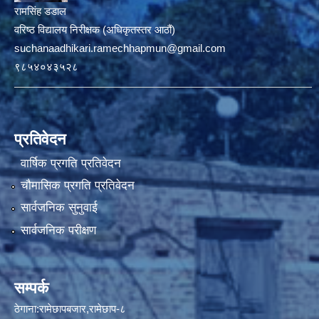
रामसिंह डडाल
वरिष्ठ विद्यालय निरीक्षक (अधिकृतस्तर आठौं)
suchanaadhikari.ramechhapmun@gmail.com
९८५४०४३५२८
प्रतिवेदन
वार्षिक प्रगति प्रतिवेदन
चौमासिक प्रगति प्रतिवेदन
सार्वजनिक सुनुवाई
सार्वजनिक परीक्षण
सम्पर्क
ठेगाना:रामेछापबजार,रामेछाप-८