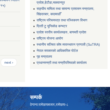
स्थापन निर्देशन
प्रदेश,हेटाैडा,मकवानपुर
-१५)
सङ्‍घीय मामिला तथा सामान्य प्रशासन मन्त्रालय,
सिंहदरबार, काठमाडौँ
राष्ट्रिय परिचयपत्र तथा पञ्जिकरण विभाग
प्रिती टु यूनिकोड कन्भटर
प्रदेश स्तरीय कार्यालयहरु, बागमती प्रदेश
राष्ट्रिय योजना आयोग
स्थानीय सञ्चित कोष ब्यवस्थापन प्रणाली (SuTRA)
नेपाल सरकारको आधिकारिक पोर्टल
गृह मन्त्रालय
next ›
प्रधानमन्त्री तथा मन्त्रीपरिषदको कार्यालय
सम्पर्क
ठेगाना:रामेछापबजार,रामेछाप-८