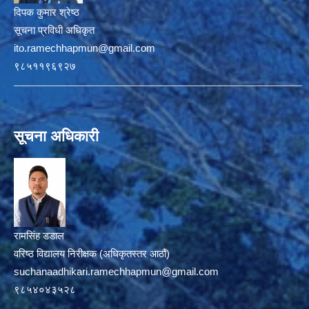
दिपक कुमार श्रेष्ठ
सूचना प्रविधी अधिकृत
ito.ramechhapmun@gmail.com
९८५११९६९२७
सूचना अधिकारी
रामसिंह डडाल
वरिष्ठ विद्यालय निरीक्षक (अधिकृतस्तर आठौं)
suchanaadhikari.ramechhapmun@gmail.com
९८५४०४३५२८