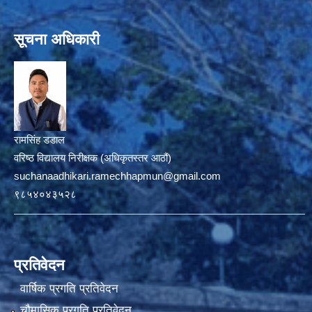
सूचना अधिकारी
रामसिंह डडाल
वरिष्ठ विद्यालय निरीक्षक (अधिकृतस्तर आठौं)
suchanaadhikari.ramechhapmun@gmail.com
९८५४०४३५२८
प्रतिवेदन
वार्षिक प्रगति प्रतिवेदन
चौमासिक प्रगति प्रतिवेदन