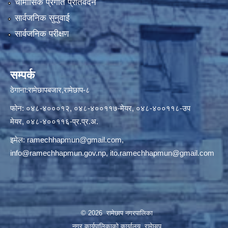
चौमासिक प्रगति प्रतिवेदन
सार्वजनिक सुनुवाई
सार्वजनिक परीक्षण
सम्पर्क
ठेगाना:रामेछापबजार,रामेछाप-८
फोन: ०४८-४०००१२, ०४८-४००११७-मेयर, ०४८-४००११८-उप
मेयर, ०४८-४००११६-प्र.प्र.अ.
इमेल:
ramechhapmun@gmail.com
,
info@ramechhapmun.gov.np
,
ito.ramechhapmun@gmail.com
© 2026 रामेछाप नगरपालिका
नगर कार्यपालिकाको कार्यालय, रामेछाप