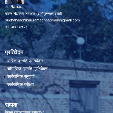
रामसिंह डडाल
वरिष्ठ विद्यालय निरीक्षक (अधिकृतस्तर आठौं)
suchanaadhikari.ramechhapmun@gmail.com
९८५४०४३५२८
प्रतिवेदन
वार्षिक प्रगति प्रतिवेदन
चौमासिक प्रगति प्रतिवेदन
सार्वजनिक सुनुवाई
सार्वजनिक परीक्षण
सम्पर्क
ठेगाना:रामेछापबजार,रामेछाप-८