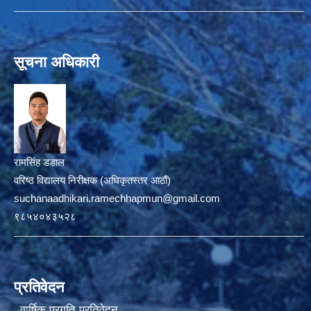
सूचना अधिकारी
रामसिंह डडाल
वरिष्ठ विद्यालय निरीक्षक (अधिकृतस्तर आठौं)
suchanaadhikari.ramechhapmun@gmail.com
९८५४०४३५२८
प्रतिवेदन
वार्षिक प्रगति प्रतिवेदन