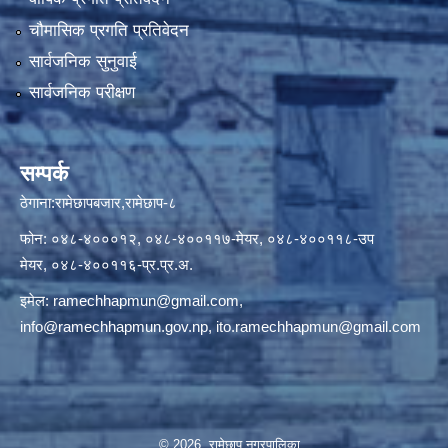
चौमासिक प्रगति प्रतिवेदन
सार्वजनिक सुनुवाई
सार्वजनिक परीक्षण
सम्पर्क
ठेगाना:रामेछापबजार,रामेछाप-८
फोन: ०४८-४०००१२, ०४८-४००११७-मेयर, ०४८-४००११८-उप
मेयर, ०४८-४००११६-प्र.प्र.अ.
इमेल:
ramechhapmun@gmail.com
,
info@ramechhapmun.gov.np
,
ito.ramechhapmun@gmail.com
© 2026 रामेछाप नगरपालिका